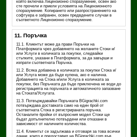
който включва Лицензионно споразумение, освен ако
сте прочели и приели условията на Лицензионното
споразумение. Копирането или разпространението на
софтуера е забранен, освен предвдените случаи в
съответното Лицензионно споразумение.
11. Поръчка
11.1. Клиентът може да прави Поръчки на
Платформата чрез добавянето на желаните Стоки и/
или Услуги в количката за покупки, следвайки
стъпките, указани в Платформата, за да завърши и
изпрати съответната Поръчка.
11.2. Всяка добавена в количката за покупки Стока и/
или Услуга може да бъде купена, ако е налична.
Добавянето на Стока и/или Услуга в количката за
покупки, без Поръчката да бъде приключена не води до
регистрацията на поръчката и автоматичното запазване
на Стоката/Услугата.
11.3. Потвърждавайки Поръчката BGigrachki.com
потвърждава доставката само на един брой от
съответната Стока в регистрираната поръчка.
Останалите бройки от въпросния модел Стоки ще
бъдат допълнително потвърдени или отказани в
зависимост от наличните количества.
11.4. Клиентът се задължава и отговаря за това всички
данни, които е предоставил на BGigrachki.com във