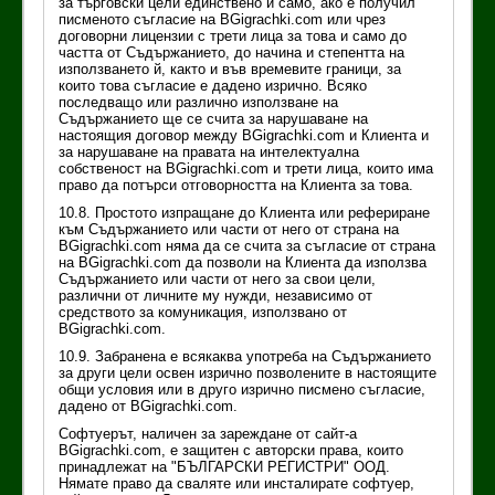
за търговски цели единствено и само, ако е получил
писменото съгласие на BGigrachki.com или чрез
договорни лицензии с трети лица за това и само до
частта от Съдържанието, до начина и степентта на
използването й, както и във времевите граници, за
които това съгласие е дадено изрично. Всяко
последващо или различно използване на
Съдържанието ще се счита за нарушаване на
настоящия договор между BGigrachki.com и Клиента и
за нарушаване на правата на интелектуална
собственост на BGigrachki.com и трети лица, които има
право да потърси отговорността на Клиента за това.
10.8. Простото изпращане до Клиента или рефериране
към Съдържанието или части от него от страна на
BGigrachki.com няма да се счита за съгласие от страна
на BGigrachki.com да позволи на Клиента да използва
Съдържанието или части от него за свои цели,
различни от личните му нужди, независимо от
средството за комуникация, използвано от
BGigrachki.com.
10.9. Забранена е всякаква употреба на Съдържанието
за други цели освен изрично позволените в настоящите
общи условия или в друго изрично писмено съгласие,
дадено от BGigrachki.com.
Софтуерът, наличен за зареждане от сайт-а
BGigrachki.com, е защитен с авторски права, които
принадлежат на "БЪЛГАРСКИ РЕГИСТРИ" ООД.
Нямате право да сваляте или инсталирате софтуер,