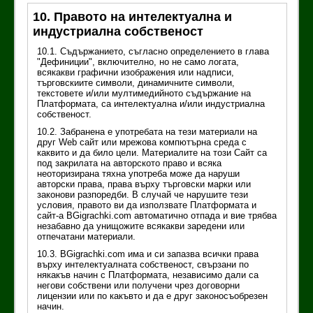
10. Правото на интелектуална и
индустриална собственост
10.1. Съдържанието, съгласно определението в глава
"Дефиниции", включително, но не само логата,
всякакви графични изображения или надписи,
търговскиите символи, динамичните символи,
текстовете и/или мултимедийното съдържание на
Платформата, са интелектуална и/или индустриална
собственост.
10.2. Забранена е употребата на тези материали на
друг Web сайт или мрежова компютърна среда с
каквито и да било цели. Материалите на този Сайт са
под закрилата на авторското право и всяка
неоторизирана тяхна употреба може да наруши
авторски права, права върху търговски марки или
законови разпоредби. В случай че нарушите тези
условия, правото ви да използвате Платформата и
сайт-а BGigrachki.com автоматично отпада и вие трябва
незабавно да унищожите всякакви заредени или
отпечатани материали.
10.3. BGigrachki.com има и си запазва всички права
върху интелектуалната собственост, свързани по
някакъв начин с Платформата, независимо дали са
негови собствени или получени чрез договорни
лицензии или по какъвто и да е друг законосъобрезен
начин.