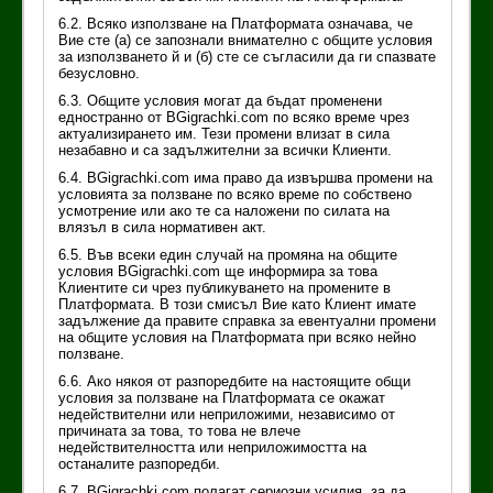
6.2. Всяко използване на Платформата означава, че
Вие сте (а) се запознали внимателно с общите условия
за използването й и (б) сте се съгласили да ги спазвате
безусловно.
6.3. Общите условия могат да бъдат променени
едностранно от BGigrachki.com по всяко време чрез
актуализирането им. Тези промени влизат в сила
незабавно и са задължителни за всички Клиенти.
6.4. BGigrachki.com има право да извършва промени на
условията за ползване по всяко време по собствено
усмотрение или ако те са наложени по силата на
влязъл в сила нормативен акт.
6.5. Във всеки един случай на промяна на общите
условия BGigrachki.com ще информира за това
Клиентите си чрез публикуването на промените в
Платформата. В този смисъл Вие като Клиент имате
задължение да правите справка за евентуални промени
на общите условия на Платформата при всяко нейно
ползване.
6.6. Ако някоя от разпоредбите на настоящите общи
условия за ползване на Платформата се окажат
недействителни или неприложими, независимо от
причината за това, то това не влече
недействителността или неприложимостта на
останалите разпоредби.
6.7. BGigrachki.com полагат сериозни усилия, за да