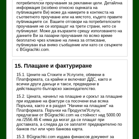
потребителски проучвания за рекламни цели. Детайлна
информация (особено относно оценката на
публикациите Ви) може да намерите в контекста на
съответното проучване или на мястото, където правите
публикациите си. Вашите отговори на потребителските
проучвания не се изпращат на трети страни, нито се
публикуват. Може да възразите срещу използването на
данните Ви за пазарни проучвания по всяко време
безплатно чрез кликане на линка за отписване,
публикуван във вняко съобщение или като се свържете
с BGigrachki.com.
15. Плащане и фактуриране
15.1. Цените на Стоките и Услугите, обявени в
Платформата, са крайни и включват ДДС, както и
всички други данъци и такси, предвидени в
действащото българско законодателство.
15.2. Цената, начинът на плащане и срокът за плащане
при издаване на фактури са посочени във всяка
Поръчка, както и в раздел "Начини на плащане" на
Платформата. Поръчки на Продукти/Услуги,
предлагани от BGigrachki.com на стойност над 5000.00
лв./2556.46 € няма да могат да се плащат при
доставката, а следва да се заплатят предварително по
банков път или чрез банкова карта.
15.3. BGigrachki.com издава финансов документ за