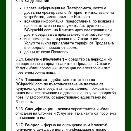
5.13.
Съдържание
цялата информация на Платформата, която е
достъпна чрез връзка с Интернет и използване на
устройство, имащ връзка с Интернет;
всякаква информация, предоставена, по всякакви
начини, от страна на служител/сътрудник на
BGigrachki.com, на Клиента чрез електронни или
други средства за предаването й от разстояние;
информацията, свързана със Стоките и/или
Услугите и/или прилаганите тарифи от Продавача
в определен период от време;
данни относно Продавач.
5.14.
Бюлетин (Newsletter)
– средство за периодично
информиране за предлаганите от Продавача Стоки и
Услуги и/или промоции, изпращан по електронен път
чрез електронна поща.
5.15.
Транзакция
– действието от страна на
BGigrachki.com по възстановяване на платена от
Купувача сума в резултат на разваляне, прекратяване,
отказ или несключване на договор за покупко-продажба
през Платформата, осъществявано единствено по
банков път.
5.16.
Спецификации
– всички характеристики и/или
описания на Стоките и Услугите, така както са посочени
в описанието им.
5.17.
Въпрос
– форма на обръщение към Клиенти/
Купувачи с цел да се получи информация относно