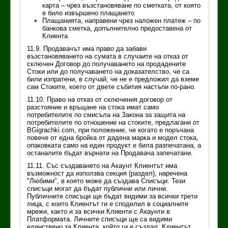
карта – чрез възстановяване по сметката, от която
е било извършено плащането
Плащанията, направени чрез наложен платеж – по
банкова сметка, допълнително предоставена от
Клиента
11.9. Продавачът има право да забави
възстановяването на сумата в случаите на отказ от
сключен Договор до получаването на продадените
Стоки или до получаването на доказателство, че са
били изпратени, в случай, че не е предложил да вземе
сам Стоките, което от двете събития настъпи по-рано.
11.10. Право на отказ от сключения договор от
разстояние и връщане на стока имат само
потребителите по смисъла на Закона за защита на
потребителите по отношение на стоките, предлагани от
BGigrachki.com, при положение, че когато е поръчана
повече от една бройка от дадена марка и модел стока,
опаковката само на един продукт е била разпечатана, а
останалите бъдат върнати на Продавача запечатани.
11.11. Със създаването на Акаунт Клиентът има
възможност да използва секция (раздел), наречена
"Любими", в която може да създава Списъци. Тези
списъци могат да бъдат публични или лични.
Публичните списъци ще бъдат видими за всички трети
лица, с които Клиентът ги е споделил в социалните
мрежи, както и за всички Клиенти с Акаунти в
Платформата. Личните списъци ще са видими
единствено за Клиента, който ги е създал. Клиентът