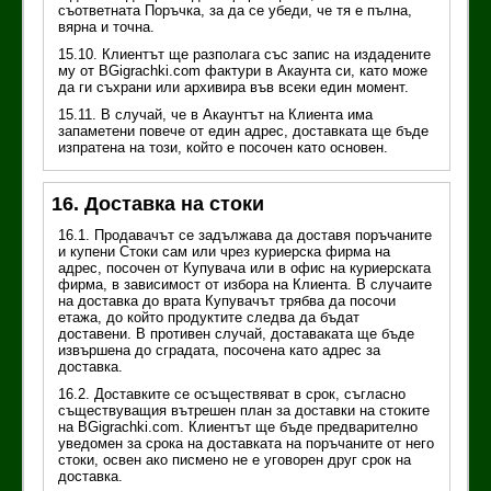
съответната Поръчка, за да се убеди, че тя е пълна,
вярна и точна.
15.10. Клиентът ще разполага със запис на издадените
му от BGigrachki.com фактури в Акаунта си, като може
да ги съхрани или архивира във всеки един момент.
15.11. В случай, че в Акаунтът на Клиента има
запаметени повече от един адрес, доставката ще бъде
изпратена на този, който е посочен като основен.
16. Доставка на стоки
16.1. Продавачът се задължава да доставя поръчаните
и купени Стоки сам или чрез куриерска фирма на
адрес, посочен от Купувача или в офис на куриерската
фирма, в зависимост от избора на Клиента. В случаите
на доставка до врата Купувачът трябва да посочи
етажа, до който продуктите следва да бъдат
доставени. В противен случай, доставаката ще бъде
извършена до сградата, посочена като адрес за
доставка.
16.2. Доставките се осъществяват в срок, съгласно
съществуващия вътрешен план за доставки на стоките
на BGigrachki.com. Клиентът ще бъде предварително
уведомен за срока на доставката на поръчаните от него
стоки, освен ако писмено не е уговорен друг срок на
доставка.