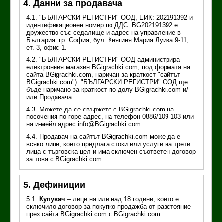
4. Данни за продавача
4.1. "БЪЛГАРСКИ РЕГИСТРИ" ООД, ЕИК: 202191392 и
идентификационен номер по ДДС: BG202191392 е
дружество със седалище и адрес на управление в
България, гр. София, бул. Княгиня Мария Луиза 9-11,
ет. 3, офис 1.
4.2. "БЪЛГАРСКИ РЕГИСТРИ" ООД администрира
електронния магазин BGigrachki.com, под формата на
сайта BGigrachki.com, наричан за краткост "сайтът
BGigrachki.com"). "БЪЛГАРСКИ РЕГИСТРИ" ООД щe
бъде наричано за краткост по-долу BGigrachki.com и/
или Продавача.
4.3. Можете да се свържете с BGigrachki.com на
посочения по-горе адрес, на телефон 0886/109-103 или
на и-мейл адрес info@BGigrachki.com.
4.4. Продавач на сайтът BGigrachki.com може да е
всяко лице, което предлага стоки или услуги на трети
лица с търговска цел и има сключен съответен договор
за това с BGigrachki.com.
5. Дефиниции
5.1.
Купувач
– лице на или над 18 години, което е
сключило договор за покупко-продажба от разстояние
през сайта BGigrachki.com с BGigrachki.com.