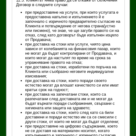
12.3. Клиентът няма право да се откаже от сключения
Договор в следните случаи:
при предоставяне на услуги, при които услугата е
предоставена напълно и изпълнението й е
започнало с изричното предварително съгласие на
Клиента и потвърждение от негова страна(устно
или писмено), че знае, че ще загуби правото си на
отказ, след като договорът бъде изпълнен изцяло
от Продавача;
при доставка на стоки или услуги, чиято цена
зависи от колебанията на финансовия пазар, които
не могат да бъдат контролирани от Продавача, и
които могат да настъпят по време на срока за
упражняване правото на отказ;
при доставка на стоки, изработени по поръчка на
Клиента или съобразно неговите индивидуални
изисквания;
при доставка на стоки, които поради своето
естество могат да влошат качеството си или имат
кратък срок на годност;
при доставка на запечатани стоки, които са
разпечатани след доставката им и не могат да
бъдат върнати поради съображения, свързани с
хигиената или защита на здравето;
при доставка на стоки, които след като са били
доставени и поради естество им са се смесили с
други стоки, от които не могат да бъдат отделени;
при предоставяне на цифрово съдържание, което
не се доставя на материален носител, когато
изпълнението е започнало с изричното съгласие