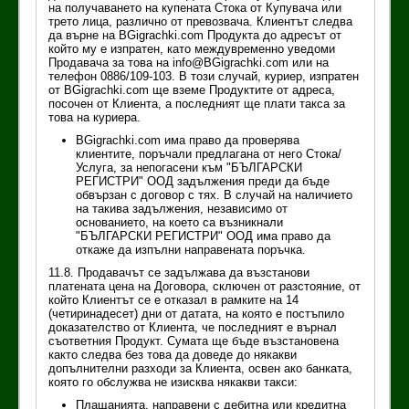
на получаването на купената Стока от Купувача или
трето лица, различно от превозвача. Клиентът следва
да върне на BGigrachki.com Продукта до адресът от
който му е изпратен, като междувременно уведоми
Продавача за това на info@BGigrachki.com или на
телефон 0886/109-103. В този случай, куриер, изпратен
от BGigrachki.com ще вземе Продуктите от адреса,
посочен от Клиента, а последният ще плати такса за
това на куриера.
BGigrachki.com има право да проверява
клиентите, поръчали предлагана от него Стока/
Услуга, за непогасени към "БЪЛГАРСКИ
РЕГИСТРИ" ООД задължения преди да бъде
обвързан с договор с тях. В случай на наличието
на такива задължения, независимо от
основанието, на което са възникнали
"БЪЛГАРСКИ РЕГИСТРИ" ООД има право да
откаже да изпълни направената поръчка.
11.8. Продавачът се задължава да възстанови
платената цена на Договора, сключен от разстояние, от
който Клиентът се е отказал в рамките на 14
(четиринадесет) дни от датата, на която е постъпило
доказателство от Клиента, че последният е върнал
съответния Продукт. Сумата ще бъде възстановена
както следва без това да доведе до някакви
допълнителни разходи за Клиента, освен ако банката,
която го обслужва не изисква някакви такси:
Плащанията, направени с дебитна или кредитна