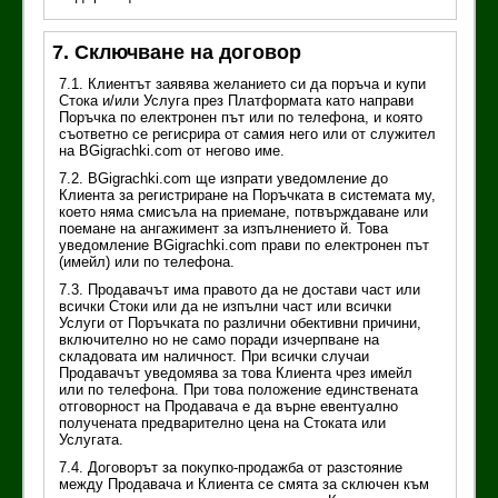
7. Сключване на договор
7.1. Клиентът заявява желанието си да поръча и купи
Стока и/или Услуга през Платформата като направи
Поръчка по електронен път или по телефона, и която
съответно се регисрира от самия него или от служител
на BGigrachki.com от негово име.
7.2. BGigrachki.com ще изпрати уведомление до
Клиента за регистриране на Поръчката в системата му,
което няма смисъла на приемане, потвърждаване или
поемане на ангажимент за изпълнението й. Това
уведомление BGigrachki.com прави по електронен път
(имейл) или по телефона.
7.3. Продавачът има правото да не достави част или
всички Стоки или да не изпълни част или всички
Услуги от Поръчката по различни обективни причини,
включително но не само поради изчерпване на
складовата им наличност. При всички случаи
Продавачът уведомява за това Клиента чрез имейл
или по телефона. При това положение единствената
отговорност на Продавача е да върне евентуално
получената предварително цена на Стоката или
Услугата.
7.4. Договорът за покупко-продажба от разстояние
между Продавача и Клиента се смята за сключен към