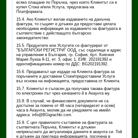
всяко плащане по Поръчка, чрез която Клиентът си е
купил Стока и/или Услуга, предлагана на
Платформата.
15.4. Ако Клиентът желае издаването на данъчна
фактура, то същият е длъжен да предостави цялата
необходима информация за издаването на фактурата в
съответствие с действащото българско
законодателство.
15.5. Продуктите или Услугите се фактурират от
"БЪЛГАРСКИ РЕГИСТРИ" ООД, със седалище и адрес
на управление в България, гр. София, бул. Княгиня
Мария Луиза 9-11, ет. 3, офис 1, ЕИК: 202191392 и
идентификационен номер по ДДС: BG202191392.
15.6. Продавачът ще издаде на Клиента фактура за
поръчаните и доставени Стоки/предоставени Услуги
въз основа на инфомацията, предоставена от Клиента.
15.7. Клиентът е съласен да получава такава фактура
по електронен път чрез качването й в Акаунта му.
15.8. В случай, че финансовите документи не са
достъпни за повече от 48 часа (четиридесет и осем)
часа в Акаунта, молим да ни уведомите на имейл
адреса: info@BGigrachki.com.
15.9. С цел правилното съставяне на фактурата за
съответната Поръчка, Клиентът е длъжен
непрекъснато да актуализира данните в акаунта си. Той
е длъжен да прегледа информацията, посочена в