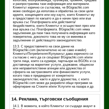
използва, възпроизвежда, публикува, променя, предава
и разпространява тази информация или материали.
Клиентът изрично се съгласява, че BGigrachki.com
може свободно да използва и обработва за свои цели
идеите, концепциите или ноу-хауто, които Клиентът му
е предоставил по какъвто и да е начин през или във
връзка със Платформата или действията/
бездействията, които Клиентът е осъществил през или
във връзка със Платформата. BGigrachki.com няма
задължение да пази така получената информация като
поверителна, доколкото това не му се вменява в
задължение от действащото законодателство.
13.3. С предоставянето на свои данни на
BGigrachki.com (включително но не само и-мейл)
Клиентът/Потребителят/Купувачът дава изричното си
съгласие с него да се свързват BGigrachki.com и/или
трети лица, които са куриери, партньори на BGOfis и са
доставчици на маркетинг услуги, държавни, общински
или неправителствени агенции или дружества от
сферата на застраховките или финансовите услуги,
когато това е предвидено от конкретното
законодателство, както и други дружества, с които
BGigrachki.com може да разработи общи програми за
офертиране на Стоките и/или Услугите на пазара и др.
14. Реклама, търговски съобщения
14.1. В момента, в който Клиентът си създаде акаунт в