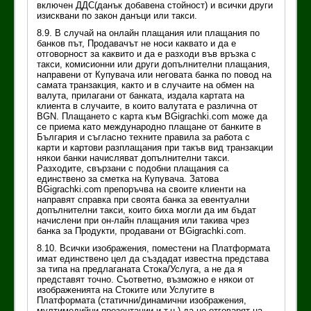
включен ДДС(данък добавена стойност) и всички други
изисквани по закон данъци или такси.
8.9. В случай на онлайн плащания или плащания по
банков път, Продавачът не носи каквато и да е
отговорност за каквито и да е разходи във връзка с
такси, комисионни или други допълнителни плащания,
направени от Купувача или неговата банка по повод на
самата транзакция, както и в случаите на обмен на
валута, прилагани от банката, издала картата на
клиента в случаите, в които валутата е различна от
BGN. Плащането с карта към BGigrachki.com може да
се приема като международно плащане от банките в
България и съгласно техните правила за работа с
карти и картови разплащания при такъв вид транзакции
някои банки начисляват допълнителни такси.
Разходите, свързани с подобни плащания са
единствено за сметка на Купувача. Затова
BGigrachki.com препоръчва на своите клиенти на
направят справка при своята банка за евентуални
допълнителни такси, които биха могли да им бъдат
начислени при он-лайн плащания или такива чрез
банка за Продукти, продавани от BGigrachki.com.
8.10. Всички изображения, поместени на Платформата
имат единствено цел да създадат известна представа
за типа на предлаганата Стока/Услуга, а не да я
представят точно. Съответно, възможно е някои от
изображенията на Стоките или Услугите в
Платформата (статични/динамични изображения,
мултимедийни презентации и т.н.) да не отговарят на