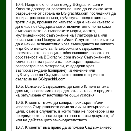
10.4. Нищо в сключения между BGigrachki.com и
Клиента договор от разстояние няма да се счита като
разрешение от страна на BGigrachki.com последният да
копира, разпространява, публикува, предоставя на
трети лица, променя по какъвто и да е начин каквато и
да е част от Съдържанието, включително но не само
съдържанието на търговските марки, логата,
мултимедийното съдържание на Платформата или
описанията на Продуктите и/или Услугите по какъвто и
да е начин, включително чрез въвеждането на каквото
и да било външно за Платформата съдържание,
премахването на знаците, обозначаващи правото на
собственост на BGigrachki.com върху Съдържанието.
Клиентът няма право и да прехвърля, продава,
разпространява материали, създадени чрез
възпроизвеждане (копиране), изменение или
публикуване на Съдържанието, освен с изричното
съгласие на BGigrachki.com.
10.5. Всякакво Съдържание, до което Клиентът има
достъп, независимо от средствата за това, е предмет
на регулиране от настоящите общи условия.
10.6. Клиентът може да копира, прехвърля и/или
използва Съдържанието само за лични нетърговски
цели, само в случаите, в които това не противоречи на
предвиденото в настоящата глава от този документ, и/
или на действащото законодателството.
10.7. Клиентът има право да използва Съдържанието