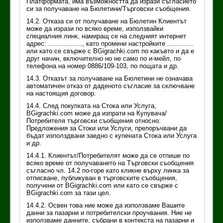
Платформата, има възможността да изрази съгласието
си за получаване на Бюлетини/Търговски съобщения.
14.2. Отказа си от получаване на Бюлетин Клиентът
може да изрази по всяко време, използвайки
специалния линк, намиращ се на следният интернет
адрес: ................., като промени настройките .............
или като се свърже с BGigrachki.com по какъвто и да е
друг начин, включително но не само по и-мейл, по
телефона на номер 0886/109-103, по пощата и др.
14.3. Отказът за получаване на Бюлетини не означава
автоматичен отказ от даденото съгласие за сключване
на настоящия договор.
14.4. След покупката на Стока или Услуга,
BGigrachki.com може да изпрати на Купувача/
Потребителя търговски съобщения относно:
Предложения за Стоки или Услуги, препоръчвани да
бъдат използдвани заедно с купената Стока или Услуга
и др.
14.4.1. Клиентът/Потребителят може да се отпише по
всяко време от получаването на Търговски съобщения
съгласно чл. 14.2 по-горе като кликне върху линка за
отписване, публикуван в търговските съобщения,
получени от BGigrachki.com или като се свърже с
BGigrachki.com за тази цел.
14.4.2. Освен това ние може да използваме Вашите
данни за пазарни и потребителски проучвания. Ние не
използваме данните, събрани в контекста на пазарни и