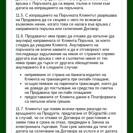
връзка с Поръчката да са верни, пълни и точни към
датата на изпращането на поръчката.
11.5. С изпращането на Поръчката Клиентът разрешава
на Продавача да се свърже с него пo всякакъв
възможен начин, когато това се налага във връзка с
направената поръчка или сключения Договор.
11.6. Продавачът има право да откаже да изпълни (да
анулира) направената от Клиента Поръчка, за което
следва да уведоми Клиента. Анулирането на
поръчката не влече каквато и да е отговорност или
последващо задължение на някоя от страните спрямо
другата във връзка с нея и съответно никоя от тях
няма право да търси от другата обезщетение за
анулирането й в следните случаи:
неприемане от страна на банката-издател на
Клиента на транзакцията при онлайн плащане;
осъществяване на паричната трансакция, което да
не доведе до постъпване на средства по сметка
на Продавача при он-лайн плащания
предоставените от Клиента данни в Платформата
са непълни и/или грешни.
11.7. Клиентът ще поеме всички преки разходи по
връщането на Продукти, предлагани от BGigrachki.com
в случай, че се откаже от Договора от разстояние и
заяви това в срока за отказ, предвиден в Закона за
електронната търговия. Този срок започва да тече от
датата на сключване на Договора за услуги и от датата