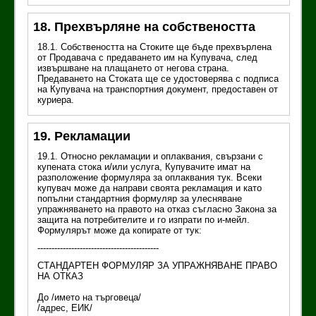
18. Прехвърляне на собствеността
18.1. Собствеността на Стоките ще бъде прехвърлена
от Продавача с предаването им на Купувача, след
извършване на плащането от негова страна.
Предаването на Стоката ще се удостоверява с подписа
на Купувача на транспортния документ, предоставен от
куриера.
19. Рекламации
19.1. Относно рекламации и оплаквания, свързани с
купената стока и/или услуга, Купувачите имат на
разположение формуляра за оплаквания тук. Всеки
купувач може да направи своята рекламация и като
попълни стандартния формуляр за улесняване
упражняването на правото на отказ съгласно Закона за
защита на потребителите и го изпрати по и-мейл.
Формулярът може да копирате от тук:
-------------------------------------------
СТАНДАРТЕН ФОРМУЛЯР ЗА УПРАЖНЯВАНЕ ПРАВО
НА ОТКАЗ
До /името на търговеца/
/адрес, ЕИК/