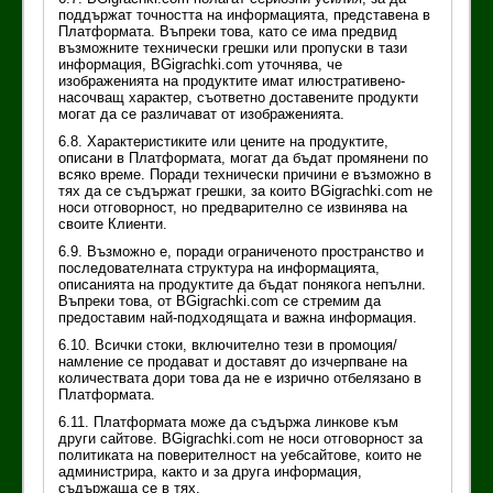
поддържат точността на информацията, представена в
Платформата. Въпреки това, като се има предвид
възможните технически грешки или пропуски в тази
информация, BGigrachki.com уточнява, че
изображенията на продуктите имат илюстративено-
насочващ характер, съответно доставените продукти
могат да се различават от изображенията.
6.8. Характеристиките или цените на продуктите,
описани в Платформата, могат да бъдат промянени по
всяко време. Поради технически причини е възможно в
тях да се съдържат грешки, за които BGigrachki.com не
носи отговорност, но предварително се извинява на
своите Клиенти.
6.9. Възможно е, поради ограниченото пространство и
последователната структура на информацията,
описанията на продуктите да бъдат понякога непълни.
Въпреки това, от BGigrachki.com се стремим да
предоставим най-подходящата и важна информация.
6.10. Всички стоки, включително тези в промоция/
намление се продават и доставят до изчерпване на
количествата дори това да не е изрично отбелязано в
Платформата.
6.11. Платформата може да съдържа линкове към
други сайтове. BGigrachki.com не носи отговорност за
политиката на поверителност на уебсайтове, които не
администрира, както и за друга информация,
съдържаща се в тях.