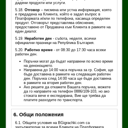
дадени продукти или услуги.
5.18.
Отговор
– писмена или устна информация, която
е предадена на Клиента, който е задал въпрос в
Платформата и/или по телефона, касаеща определен
продукт. Отговорът представлява обяснение,
предоставено от Продавача към Клиента в рамките на
един диалог.
5.19.
Неработен ден
- събота, неделя, всички
официални празници на Република България.
5.20.
Работно време
- от 08:30 до 17:30 часа всеки
работен ден.
Поръчки могат да бъдат направени по всяко време
на денонощието.
Направена до 14:00 часа поръчка за гр. София, ще
бъде доставена в рамките на следващия работен
ден. Поръчка след 14:00 часа ще бъде доставена
в рамките на втория работен ден.
Ако решите да откажете Вашата поръчка, можете
да го направите на телефон 0886/109-103, но ако
стоката вече е експедирана, Вие ще трябва да
платите разходите по транспорта.
6. Общи положения
6.1. Общите условия на BGigrachki.com са
задължителни за всички Клиенти на Платформата.