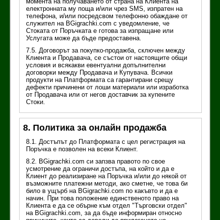
момента на получаването от страна на Клиента на
електронната му поща и/или чрез SMS, изпратен на
телефона, и/или посредсвом телефонно обаждане от
служител на BGigrachki.com с уведомление, че
Стоката от Поръчката е готова за изпращане или
Услугата може да бъде предоставена.
7.5. Договорът за покупко-продажба, сключен между
Клиента и Продавача, се състои от настоящите общи
условия и всякакви евентуални допълнителни
договорки между Продавача и Купувача. Всички
продукти на Платформата са гарантирани срещу
дефекти причинени от лоши материали или изработка
от Продавача или от негов доставчик за купените
Стоки.
8. Политика за онлайн продажба
8.1. Достъпът до Платформата с цел регистрация на
Поръчка е позволен на всеки Клиент.
8.2. BGigrachki.com си запзва правото по свое
усмотрение да ограничи достъпа, на който и да е
Клиент до реализиране на Поръчка и/или до някой от
възможните платежни методи, ако сметне, че това би
било в ущърб на BGigrachki.com по какъвто и да е
начин. При това положение единственото право на
Клиента е да се обърне към отдел "Търговски отдел"
на BGigrachki.com, за да бъде информиран относно