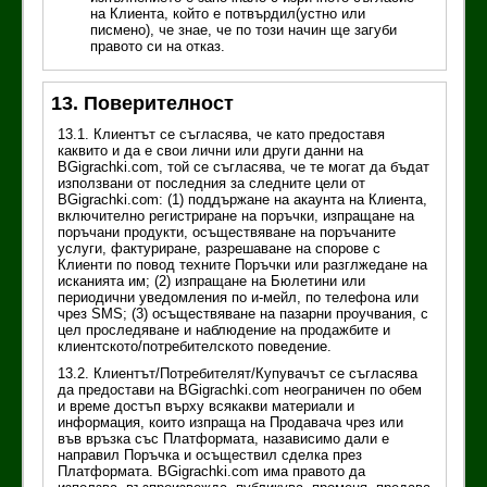
на Клиента, който е потвърдил(устно или
писмено), че знае, че по този начин ще загуби
правото си на отказ.
13. Поверителност
13.1. Клиентът се съгласява, че като предоставя
каквито и да е свои лични или други данни на
BGigrachki.com, той се съгласява, че те могат да бъдат
използвани от последния за следните цели от
BGigrachki.com: (1) поддържане на акаунта на Клиента,
включително регистриране на поръчки, изпращане на
поръчани продукти, осъществяване на поръчаните
услуги, фактуриране, разрешаване на спорове с
Клиенти по повод техните Поръчки или разглжедане на
исканията им; (2) изпращане на Бюлетини или
периодични уведомления по и-мейл, по телефона или
чрез SMS; (3) осъществяване на пазарни проучвания, с
цел проследяване и наблюдение на продажбите и
клиентското/потребителското поведение.
13.2. Клиентът/Потребителят/Купувачът се съгласява
да предостави на BGigrachki.com неограничен по обем
и време достъп върху всякакви материали и
информация, които изпраща на Продавача чрез или
във връзка със Платформата, назависимо дали е
направил Поръчка и осъществил сделка през
Платформата. BGigrachki.com има правото да