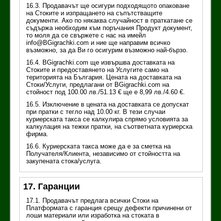
16.3. Продавачът ще осигури подходящото опаковане
на Стоките и изпращането на съпътстващите
документи. Ако по някаква случайност в праткатане се
съдържа необходим към поръчания Продукт документ,
то моля да се свържете с нас на имейл
info@BGigrachki.com и ние ще направим всичко
възможно, за да Ви го осигурим възможно най-бързо.
16.4. BGigrachki.com ще извършва доставката на
Стоките и предоставянето на Услугите само на
територията на България. Цената на доставката на
Стоки/Услуги, предлагани от BGigrachki.com на
стойност под 100.00 лв./51.13 € ще е 8,99 лв./4.60 €.
16.5. Изключение в цената на доставката се допускат
при пратки с тегло над 10.00 кг. В тези случаи
куриерската такса се калкулира спрямо условията за
калкулация на тежки пратки, на съответната куриерска
фирма.
16.6. Куриерската такса може да е за сметка на
Получателя/Клиента, независимо от стойността на
закупената стока/услуга.
17. Гаранции
17.1. Продавачът предлага всички Стоки на
Платформата с гаранция срещу дефекти причинени от
лоши материали или изработка на стоката в