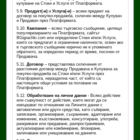
купуване на Стоки и Услуги от Платформата.
5.9.
Продукт(-и)
и
Услуга(-и)
– всеки предмет на
договор за покупко-продажба, сключен между Купувач
и Продавач през Платформата.
5.10.
Кампания
– всяко търговско съобщение, целящо
популяризирането на Платформата, сайтът
BGigrachki.com или определени Стоки и/или Услуги,
които се предлагат в ограничени наличности, освен ако
в търговското съобщение изрично не е упоменато
обратното, за определен период от време, посочен от
Продавача.
5.11.
Договор
– представлява сключения от
разстояние договор между Продавача и Купувача за
покупко-продажба на Стоки и/или Услуги през
Платформата, неразделна част, от който са
настоящите общи условия за ползване на
Платформата.
5.12.
Обработване на лични данни
- Всяко действие
или съвкупност от действия, които могат да се
извършват по отношение на Личните данни с
автоматични или други средства, като събиране,
записване, организиране, съхранение, адаптиране или
изменение, възстановяване, консултиране, употреба,
разкриване или предаване, разпространяване,
актуализиране или комбиниране, блокиране,
заличаване или унищожаване на данните.