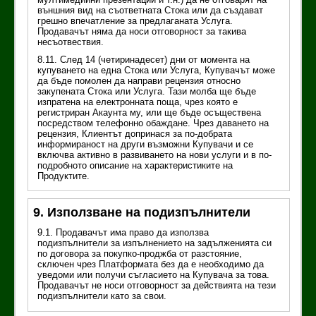
външния вид на съответната Стока или да създават
грешно впечатление за предлаганата Услуга.
Продавачът няма да носи отговорност за такива
несъотвествия.
8.11. След 14 (четиринадесет) дни от момента на
купуването на една Стока или Услуга, Купувачът може
да бъде помолен да направи рецензия относно
закупената Стока или Услуга. Тази молба ще бъде
изпратена на електронната поща, чрез която е
регистриран Акаунта му, или ще бъде осъществена
посредством телефонно обаждане. Чрез даването на
рецензия, Клиентът допринася за по-добрата
информираност на други възможни Купувачи и се
включва активно в развиването на нови услуги и в по-
подробното описание на характеристиките на
Продуктите.
9. Използване на подизпълнители
9.1. Продавачът има право да използва
подизпълнители за изпълнението на задълженията си
по договора за покупко-проджба от разстояние,
сключен чрез Платформата без да е необходимо да
уведоми или получи съгласието на Купувача за това.
Продавачът не носи отговорност за действията на тези
подизпълнители като за свои.