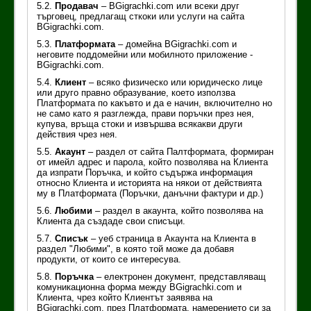
5.2.
Продавач
– BGigrachki.com или всеки друг
търговец, предлагащ сткоки или услуги на сайта
BGigrachki.com.
5.3.
Платформата
– домейна BGigrachki.com и
неговите поддомейни или мобилното приложение -
BGigrachki.com.
5.4.
Клиент
– всяко физическо или юридическо лице
или друго правно образувание, което използва
Платформата по какъвто и да е начин, включително но
не само като я разглежда, прави поръчки през нея,
купува, връща стоки и извършва всякакви други
действия чрез нея.
5.5.
Акаунт
– раздел от сайта Палтформата, формиран
от имейл адрес и парола, който позволява на Клиента
да изпрати Поръчка, и който съдържа информация
относно Клиента и историята на някои от действията
му в Платформата (Поръчки, данъчни фактури и др.)
5.6.
Любими
– раздел в акаунта, който позволява на
Клиента да създаде свои списъци.
5.7.
Списък
– уеб страница в Акаунта на Клиента в
раздел "Любими", в която той може да добавя
продукти, от които се интересува.
5.8.
Поръчка
– електронен документ, представляващ
комуникационна форма между BGigrachki.com и
Клиента, чрез който Клиентът заявява на
BGigrachki.com, през Платформата, намерението си за