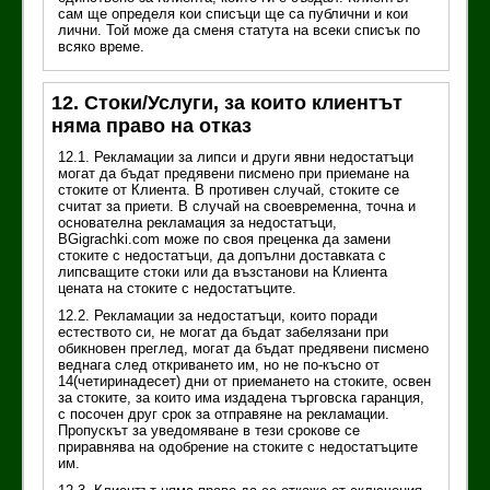
сам ще определя кои списъци ще са публични и кои
лични. Той може да сменя статута на всеки списък по
всяко време.
12. Стоки/Услуги, за които клиентът
няма право на отказ
12.1. Рекламации за липси и други явни недостатъци
могат да бъдат предявени писмено при приемане на
стоките от Клиента. В противен случай, стоките се
считат за приети. В случай на своевременна, точна и
основателна рекламация за недостатъци,
BGigrachki.com може по своя преценка да замени
стоките с недостатъци, да допълни доставката с
липсващите стоки или да възстанови на Клиента
цената на стоките с недостатъците.
12.2. Рекламации за недостатъци, които поради
естеството си, не могат да бъдат забелязани при
обикновен преглед, могат да бъдат предявени писмено
веднага след откриването им, но не по-късно от
14(четиринадесет) дни от приемането на стоките, освен
за стоките, за които има издадена търговска гаранция,
с посочен друг срок за отправяне на рекламации.
Пропускът за уведомяване в тези срокове се
приравнява на одобрение на стоките с недостатъците
им.