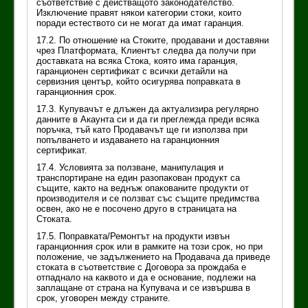
съответствие с действащото законодателство.
Изключение правят някои категории стоки, които
поради естеството си не могат да имат гаранция.
17.2. По отношение на Стоките, продавани и доставяни
чрез Платформата, Клиентът следва да получи при
доставката на всяка Стока, която има гаранция,
гаранционен сертификат с всички детайли на
сервизния център, който осигурява поправката в
гаранционния срок.
17.3. Купувачът е длъжен да актуализира регулярно
данните в Акаунта си и да ги преглежда преди всяка
поръчка, тъй като Продавачът ще ги използва при
попълването и издаването на гаранционния
сертификат.
17.4. Условията за ползване, манипулация и
транспортиране на един разопакован продукт са
същите, както на веднъж опакованите продукти от
производителя и се ползват със същите предимства
освен, ако не е посочено друго в страницата на
Стоката.
17.5. Поправката/Ремонтът на продукти извън
гаранционния срок или в рамките на този срок, но при
положение, че задължението на Продавача да приведе
стоката в съответствие с Договора за прождаба е
отпаднало на каквото и да е основание, подлежи на
заплащане от страна на Купувача и се извършва в
срок, уговорен между страните.