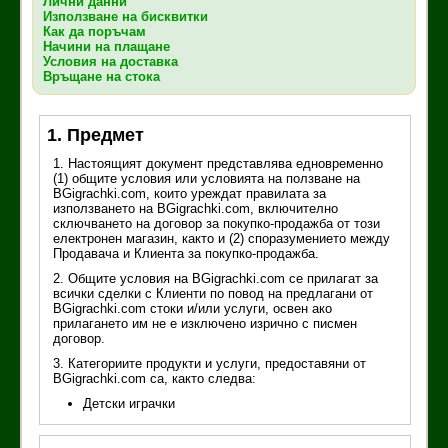
Лични данни
Използване на бисквитки
Как да поръчам
Начини на плащане
Условия на доставка
Връщане на стока
1. Предмет
1. Настоящият документ представлява едновременно
(1) общите условия или условията на ползване на
BGigrachki.com, които уреждат правилата за
използването на BGigrachki.com, включително
сключването на договор за покупко-продажба от този
електронен магазин, както и (2) споразумението между
Продавача и Клиента за покупко-продажба.
2. Общите условия на BGigrachki.com се прилагат за
всички сделки с Клиенти по повод на предлагани от
BGigrachki.com стоки и/или услуги, освен ако
прилагането им не е изключено изрично с писмен
договор.
3. Категориите продукти и услуги, предоставяни от
BGigrachki.com са, както следва:
Детски играчки