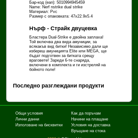
Бар-код (ean): 5010994945459
Name: Nerf nstrike dual strike
Материал: Pvc
Размер с опаковката: 47x22.9x5.4
Нърф - Страйк двуцевка
Бластера Dual-Strike е двойна заплаха!
Той включва два вида амуниции, за
всякакъв вид битки! Независимо дали ще
избереш амуницията Elite или MEGA, ще
бъдат подготвен за битката срещу
враговете! Зареди 6-те снаряда,
включени в комплекта и ги изстреляй на
бойното поле!
Последно разглеждани продукти
Общи условия
Как да поръчам
Лични данни
Начини на плащане
Използване на бисквитки
Условия на доставка
Връщане на стока