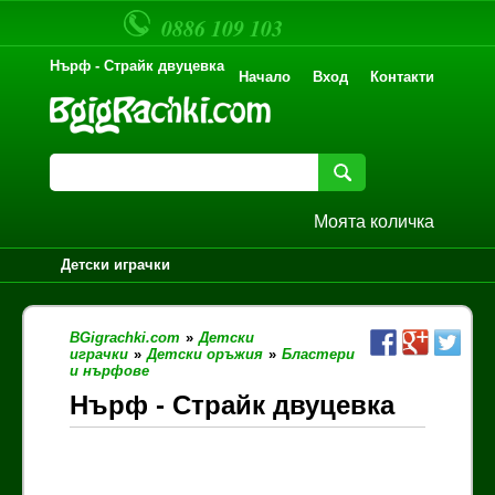
0886 109 103
Нърф - Страйк двуцевка
Начало
Вход
Контакти
Моята количка
Детски играчки
BGigrachki.com
»
Детски
играчки
»
Детски оръжия
»
Бластери
и нърфове
Нърф - Страйк двуцевка